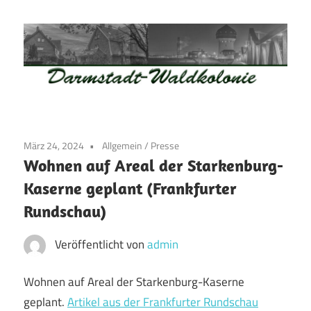
Zum
Inhalt
springen
Waldkolonie
Waldkolonie
–
Die
Darmstadt
März 24, 2024
Allgemein
/
Presse
Altstadt
Wohnen auf Areal der Starkenburg-
der
Kaserne geplant (Frankfurter
Weststadt
Rundschau)
–
Darmstadt
Veröffentlicht von
admin
Wohnen auf Areal der Starkenburg-Kaserne
geplant.
Artikel aus der Frankfurter Rundschau