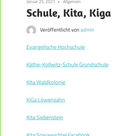
Januar 25, 2021
Allgemein
der
Schule, Kita, Kiga
Weststadt
–
Darmstadt
Veröffentlicht von
admin
Evangelische Hochschule
Käthe-Kollwitz-Schule Grundschule
Kita Waldkolonie
KiGa Löwenzahn
Kita Siebenstein
Kita Spacewichtel
Facebook