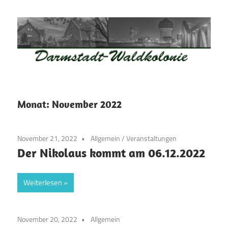
Zum
Inhalt
springen
Waldkolonie
Waldkolonie
–
Die
Darmstadt
Monat:
November 2022
Altstadt
der
November 21, 2022
Allgemein
/
Veranstaltungen
Weststadt
Der Nikolaus kommt am 06.12.2022
–
Darmstadt
Weiterlesen
November 20, 2022
Allgemein