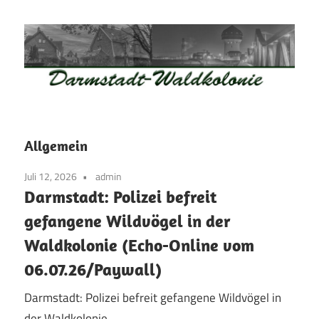
Zum
Inhalt
springen
Waldkolonie
Waldkolonie
–
Die
Darmstadt
Allgemein
Altstadt
der
Juli 12, 2026
admin
Darmstadt: Polizei befreit
Weststadt
–
gefangene Wildvögel in der
Darmstadt
Waldkolonie (Echo-Online vom
06.07.26/Paywall)
Darmstadt: Polizei befreit gefangene Wildvögel in
der Waldkolonie