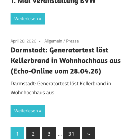
1. Mai Veranstaltung BVW
Weiterlesen
April 28, 2026
Allgemein
/
Presse
Darmstadt: Generatortest löst
Kellerbrand in Wohnhochhaus aus
(Echo-Online vom 28.04.26)
Darmstadt: Generatortest löst Kellerbrand in
Wohnhochhaus aus
Weiterlesen
Seitennummerierung
Nächste
1
2
3
…
31
»