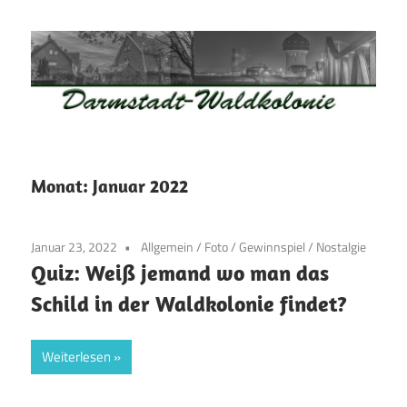
Zum
Inhalt
springen
Waldkolonie
Waldkolonie
–
Die
Darmstadt
Monat:
Januar 2022
Altstadt
der
Januar 23, 2022
Allgemein
/
Foto
/
Gewinnspiel
/
Nostalgie
Weststadt
Quiz: Weiß jemand wo man das
–
Schild in der Waldkolonie findet?
Darmstadt
Weiterlesen