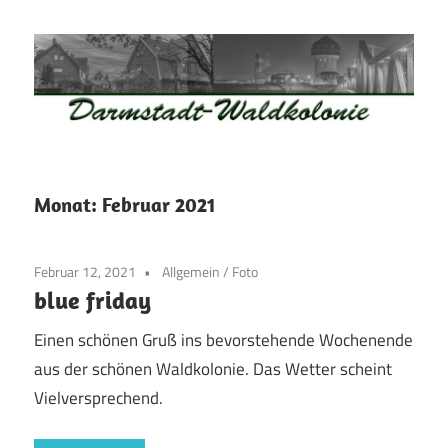
Zum
Inhalt
springen
Waldkolonie
Waldkolonie
–
Die
Darmstadt
Monat:
Februar 2021
Altstadt
der
Februar 12, 2021
Allgemein
/
Foto
Weststadt
blue friday
–
Darmstadt
Einen schönen Gruß ins bevorstehende Wochenende
aus der schönen Waldkolonie. Das Wetter scheint
Vielversprechend.