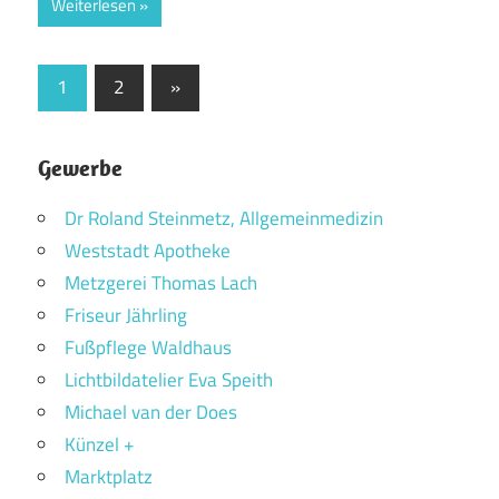
Weiterlesen
Seitennummerierung
Nächste
1
2
»
Beiträge
der
Beiträge
Gewerbe
Dr Roland Steinmetz, Allgemeinmedizin
Weststadt Apotheke
Metzgerei Thomas Lach
Friseur Jährling
Fußpflege Waldhaus
Lichtbildatelier Eva Speith
Michael van der Does
Künzel +
Marktplatz