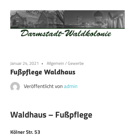
Zum
Inhalt
springen
Waldkolonie
Waldkolonie
–
Die
Darmstadt
Januar 24, 2021
Allgemein
/
Gewerbe
Altstadt
Fußpflege Waldhaus
der
Weststadt
Veröffentlicht von
admin
–
Darmstadt
Waldhaus – Fußpflege
Kölner Str. 53