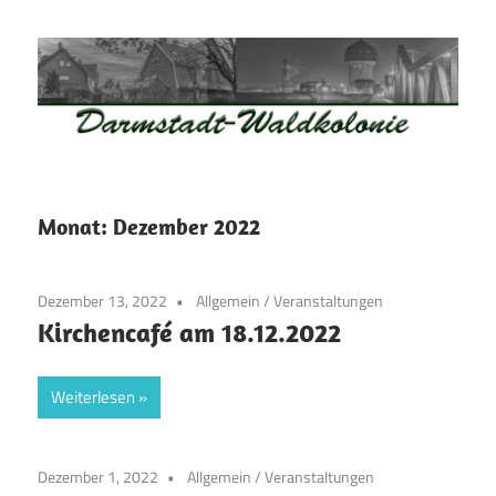
Zum
Inhalt
springen
Waldkolonie
Waldkolonie
–
Die
Darmstadt
Monat:
Dezember 2022
Altstadt
der
Dezember 13, 2022
Allgemein
/
Veranstaltungen
Weststadt
Kirchencafé am 18.12.2022
–
Darmstadt
Weiterlesen
Dezember 1, 2022
Allgemein
/
Veranstaltungen