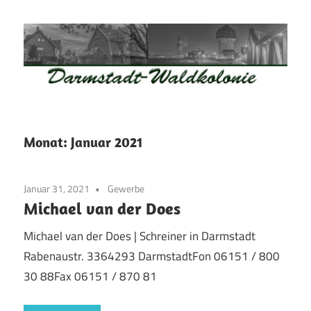
Zum
Inhalt
springen
Waldkolonie
Waldkolonie
–
Die
Darmstadt
Monat:
Januar 2021
Altstadt
der
Januar 31, 2021
Gewerbe
Weststadt
Michael van der Does
–
Darmstadt
Michael van der Does | Schreiner in Darmstadt
Rabenaustr. 3364293 DarmstadtFon 06151 / 800
30 88Fax 06151 / 870 81