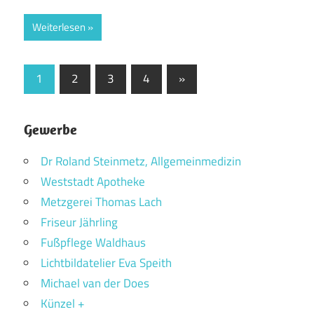
Weiterlesen
Seitennummerierung
Nächste
1
2
3
4
»
Beiträge
der
Beiträge
Gewerbe
Dr Roland Steinmetz, Allgemeinmedizin
Weststadt Apotheke
Metzgerei Thomas Lach
Friseur Jährling
Fußpflege Waldhaus
Lichtbildatelier Eva Speith
Michael van der Does
Künzel +