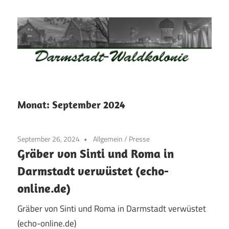
Zum
Inhalt
springen
Waldkolonie
Waldkolonie
–
Die
Darmstadt
Monat:
September 2024
Altstadt
der
September 26, 2024
Allgemein
/
Presse
Weststadt
Gräber von Sinti und Roma in
–
Darmstadt verwüstet (echo-
Darmstadt
online.de)
Gräber von Sinti und Roma in Darmstadt verwüstet
(echo-online.de)