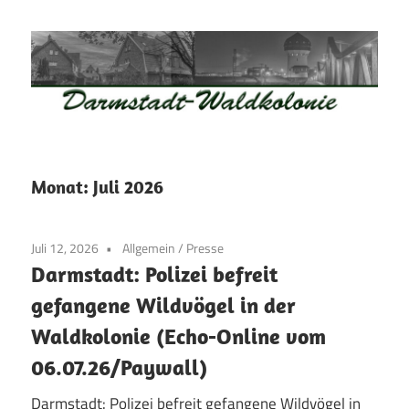
Zum
Inhalt
springen
Waldkolonie
Waldkolonie
–
Die
Darmstadt
Monat:
Juli 2026
Altstadt
der
Juli 12, 2026
Allgemein
/
Presse
Weststadt
Darmstadt: Polizei befreit
–
gefangene Wildvögel in der
Darmstadt
Waldkolonie (Echo-Online vom
06.07.26/Paywall)
Darmstadt: Polizei befreit gefangene Wildvögel in