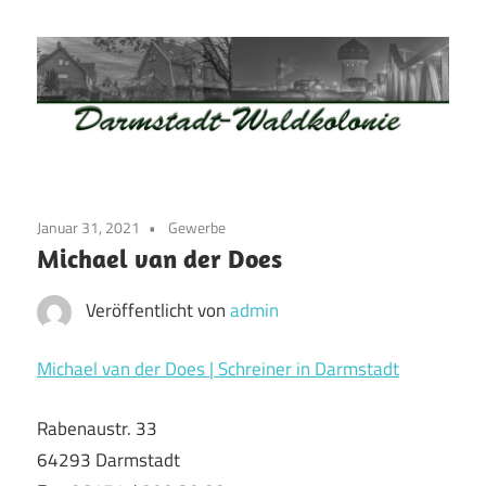
Zum
Inhalt
springen
Waldkolonie
Waldkolonie
–
Die
Darmstadt
Januar 31, 2021
Gewerbe
Altstadt
Michael van der Does
der
Weststadt
Veröffentlicht von
admin
–
Darmstadt
Michael van der Does | Schreiner in Darmstadt
Rabenaustr. 33
64293 Darmstadt