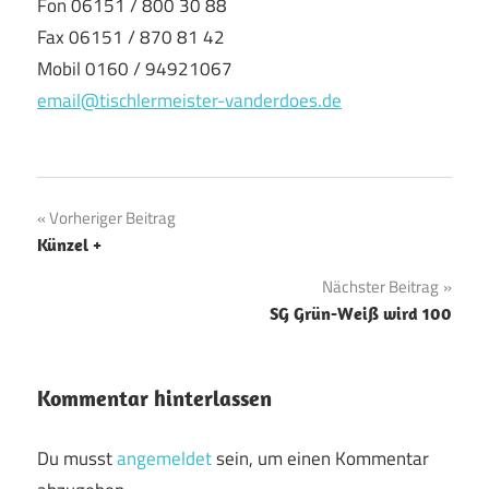
Fon 06151 / 800 30 88
Fax 06151 / 870 81 42
Mobil 0160 / 94921067
email@tischlermeister-vanderdoes.de
Beitragsnavigation
Vorheriger Beitrag
Künzel +
Nächster Beitrag
SG Grün-Weiß wird 100
Kommentar hinterlassen
Du musst
angemeldet
sein, um einen Kommentar