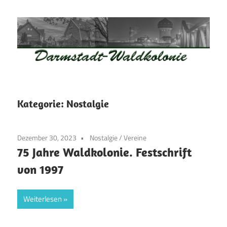
Zum
Inhalt
springen
Waldkolonie
Waldkolonie
–
Die
Darmstadt
Kategorie:
Nostalgie
Altstadt
der
Dezember 30, 2023
Nostalgie
/
Vereine
Weststadt
75 Jahre Waldkolonie. Festschrift
–
von 1997
Darmstadt
Weiterlesen