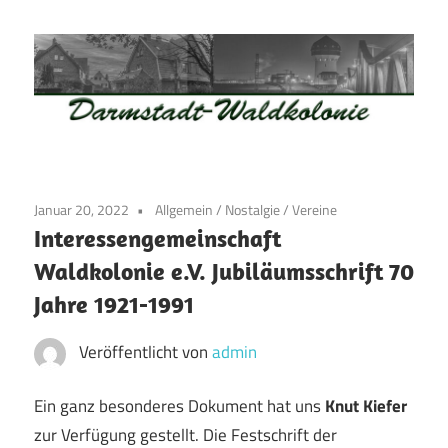
Zum
Inhalt
springen
Waldkolonie
Waldkolonie
–
Die
Darmstadt
Januar 20, 2022
Allgemein
/
Nostalgie
/
Vereine
Altstadt
Interessengemeinschaft
der
Waldkolonie e.V. Jubiläumsschrift 70
Weststadt
Jahre 1921-1991
–
Darmstadt
Veröffentlicht von
admin
Ein ganz besonderes Dokument hat uns
Knut Kiefer
zur Verfügung gestellt. Die Festschrift der