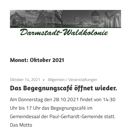
Zum
Inhalt
springen
Waldkolonie
Waldkolonie
–
Die
Darmstadt
Monat:
Oktober 2021
Altstadt
der
Oktober 14, 2021
Allgemein
/
Veranstaltungen
Weststadt
Das Begegnungscafé öffnet wieder.
–
Darmstadt
Am Donnerstag den 28.10.2021 findet von 14:30
Uhr bis 17 Uhr das Begegnungscafé im
Gemeindesaal der Paul-Gerhardt-Gemeinde statt.
Das Motto