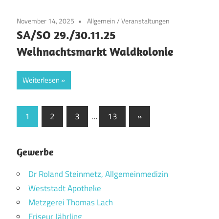
November 14, 2025
Allgemein
/
Veranstaltungen
SA/SO 29./30.11.25
Weihnachtsmarkt Waldkolonie
Weiterlesen
Seitennummerierung
Nächste
1
2
3
…
13
»
Beiträge
der
Beiträge
Gewerbe
Dr Roland Steinmetz, Allgemeinmedizin
Weststadt Apotheke
Metzgerei Thomas Lach
Friseur Jährling