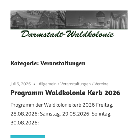
Zum
Inhalt
springen
Waldkolonie
Waldkolonie
–
Die
Darmstadt
Kategorie:
Veranstaltungen
Altstadt
der
Juli 5, 2026
Allgemein
/
Veranstaltungen
/
Vereine
Weststadt
Programm Waldkolonie Kerb 2026
–
Darmstadt
Programm der Waldkoloniekerb 2026 Freitag,
28.08.2026: Samstag, 29.08.2026: Sonntag,
30.08.2026: