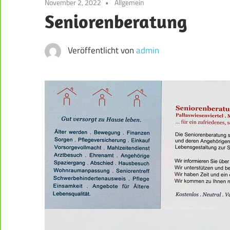
November 2, 2022
Allgemein
der
Seniorenberatung
Weststadt
–
Darmstadt
Veröffentlicht von
admin