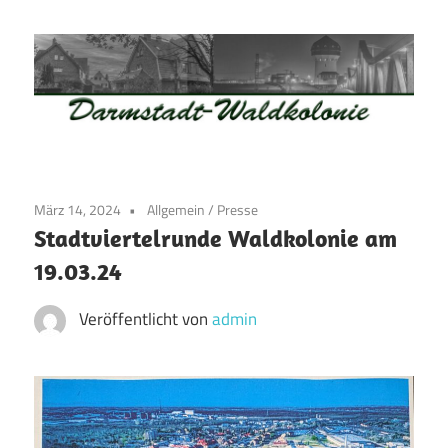
Zum
Inhalt
springen
Waldkolonie
Waldkolonie
–
Die
Darmstadt
März 14, 2024
Allgemein
/
Presse
Altstadt
Stadtviertelrunde Waldkolonie am
der
19.03.24
Weststadt
–
Veröffentlicht von
admin
Darmstadt