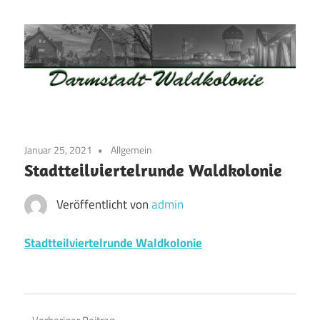
Zum
Inhalt
springen
Waldkolonie
Waldkolonie
–
Die
Darmstadt
Januar 25, 2021
Allgemein
Altstadt
Stadtteilviertelrunde Waldkolonie
der
Weststadt
Veröffentlicht von
admin
–
Darmstadt
Stadtteilviertelrunde Waldkolonie