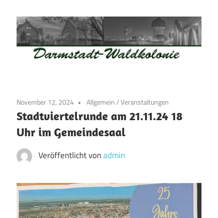
Zum
Inhalt
springen
Waldkolonie
Waldkolonie
–
Die
Darmstadt
November 12, 2024
Allgemein
/
Veranstaltungen
Altstadt
Stadtviertelrunde am 21.11.24 18
der
Uhr im Gemeindesaal
Weststadt
–
Veröffentlicht von
admin
Darmstadt