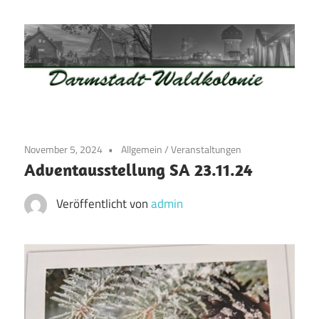
Zum
Inhalt
springen
Waldkolonie
Waldkolonie
–
Die
Darmstadt
November 5, 2024
Allgemein
/
Veranstaltungen
Altstadt
Adventausstellung SA 23.11.24
der
Weststadt
Veröffentlicht von
admin
–
Darmstadt