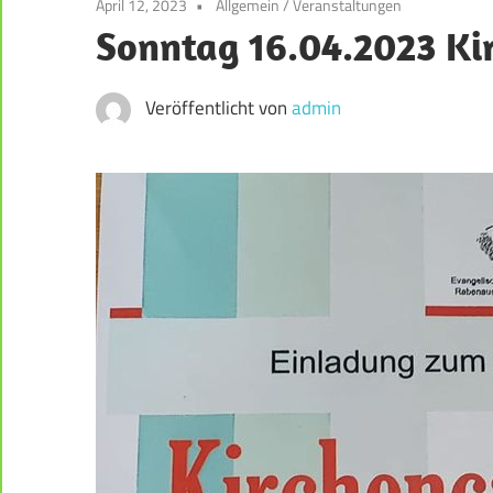
April 12, 2023
Allgemein
/
Veranstaltungen
der
Sonntag 16.04.2023 Ki
Weststadt
–
Darmstadt
Veröffentlicht von
admin