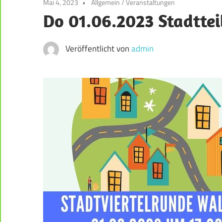
Mai 4, 2023
Allgemein
/
Veranstaltungen
der
Do 01.06.2023 Stadttei
Weststadt
–
Darmstadt
Veröffentlicht von
admin