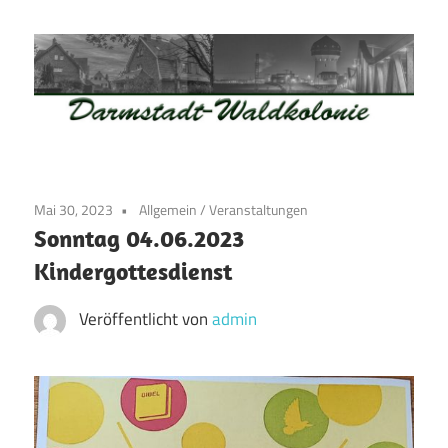
Zum
Inhalt
springen
Waldkolonie
Waldkolonie
–
Die
Darmstadt
Mai 30, 2023
Allgemein
/
Veranstaltungen
Altstadt
Sonntag 04.06.2023
der
Kindergottesdienst
Weststadt
–
Veröffentlicht von
admin
Darmstadt