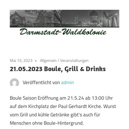
Zum
Inhalt
springen
Waldkolonie
Waldkolonie
–
Die
Darmstadt
Mai 15, 2023
Allgemein
/
Veranstaltungen
Altstadt
21.05.2023 Boule, Grill & Drinks
der
Weststadt
Veröffentlicht von
admin
–
Darmstadt
Boule Saison Eröffnung am 21.5.24 ab 13:00 Uhr
auf dem Kirchplatz der Paul Gerhardt Kirche. Wurst
vom Grill und kühle Getränke gibt’s auch für
Menschen ohne Boule-Hintergrund.