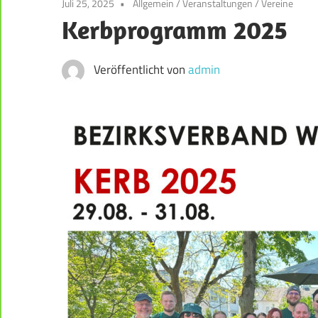
Juli 25, 2025
Allgemein
/
Veranstaltungen
/
Vereine
der
Kerbprogramm 2025
Weststadt
–
Darmstadt
Veröffentlicht von
admin