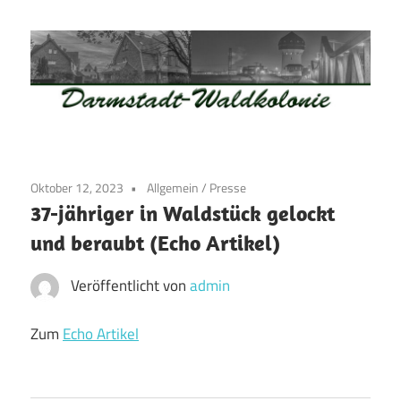
Zum
Inhalt
springen
Waldkolonie
Waldkolonie
–
Die
Darmstadt
Oktober 12, 2023
Allgemein
/
Presse
Altstadt
37-jähriger in Waldstück gelockt
der
und beraubt (Echo Artikel)
Weststadt
–
Veröffentlicht von
admin
Darmstadt
Zum
Echo Artikel