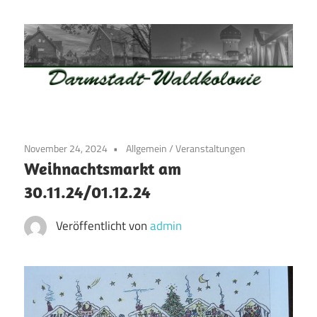
Zum
Inhalt
springen
Waldkolonie
Waldkolonie
–
Die
Darmstadt
November 24, 2024
Allgemein
/
Veranstaltungen
Altstadt
Weihnachtsmarkt am
der
30.11.24/01.12.24
Weststadt
–
Veröffentlicht von
admin
Darmstadt