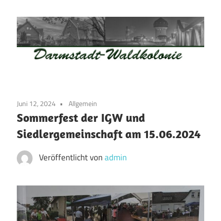
Zum
Inhalt
springen
Waldkolonie
Waldkolonie
–
Die
Darmstadt
Juni 12, 2024
Allgemein
Altstadt
Sommerfest der IGW und
der
Siedlergemeinschaft am 15.06.2024
Weststadt
–
Veröffentlicht von
admin
Darmstadt