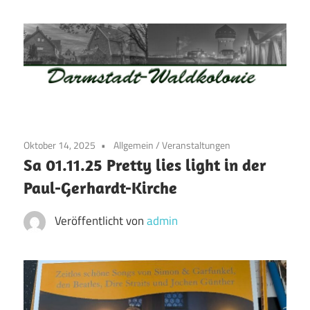
Zum
Inhalt
springen
Waldkolonie
Waldkolonie
–
Die
Darmstadt
Oktober 14, 2025
Allgemein
/
Veranstaltungen
Altstadt
Sa 01.11.25 Pretty lies light in der
der
Paul-Gerhardt-Kirche
Weststadt
–
Veröffentlicht von
admin
Darmstadt