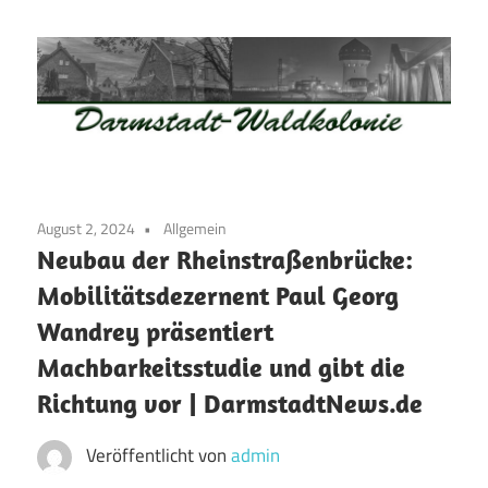
Zum
Inhalt
springen
Waldkolonie
Waldkolonie
–
Die
Darmstadt
August 2, 2024
Allgemein
Altstadt
Neubau der Rheinstraßenbrücke:
der
Mobilitätsdezernent Paul Georg
Weststadt
Wandrey präsentiert
–
Darmstadt
Machbarkeitsstudie und gibt die
Richtung vor | DarmstadtNews.de
Veröffentlicht von
admin