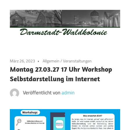
Zum
Inhalt
springen
Waldkolonie
Waldkolonie
–
Die
Darmstadt
März 26, 2023
Allgemein
/
Veranstaltungen
Altstadt
Montag 27.03.27 17 Uhr Workshop
der
Selbstdarstellung im Internet
Weststadt
–
Veröffentlicht von
admin
Darmstadt