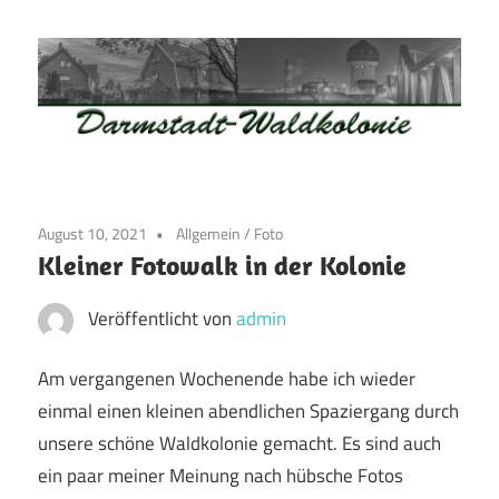
Zum
Inhalt
springen
Waldkolonie
Waldkolonie
–
Die
Darmstadt
August 10, 2021
Allgemein
/
Foto
Altstadt
Kleiner Fotowalk in der Kolonie
der
Weststadt
Veröffentlicht von
admin
–
Darmstadt
Am vergangenen Wochenende habe ich wieder
einmal einen kleinen abendlichen Spaziergang durch
unsere schöne Waldkolonie gemacht. Es sind auch
ein paar meiner Meinung nach hübsche Fotos