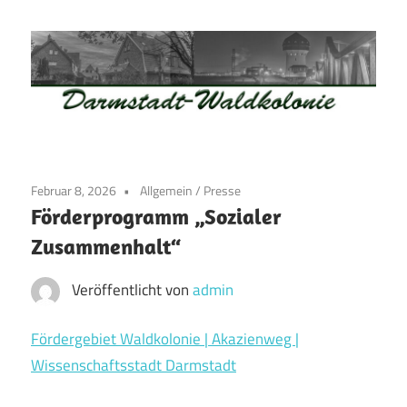
Zum
Inhalt
springen
Waldkolonie
Waldkolonie
–
Die
Darmstadt
Februar 8, 2026
Allgemein
/
Presse
Altstadt
Förderprogramm „Sozialer
der
Zusammenhalt“
Weststadt
–
Veröffentlicht von
admin
Darmstadt
Fördergebiet Waldkolonie | Akazienweg |
Wissenschaftsstadt Darmstadt