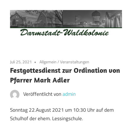
Zum
Inhalt
springen
Waldkolonie
Waldkolonie
–
Die
Darmstadt
Juli 25, 2021
Allgemein
/
Veranstaltungen
Altstadt
Festgottesdienst zur Ordination von
der
Pfarrer Mark Adler
Weststadt
–
Veröffentlicht von
admin
Darmstadt
Sonntag 22.August 2021 um 10:30 Uhr auf dem
Schulhof der ehem. Lessingschule.