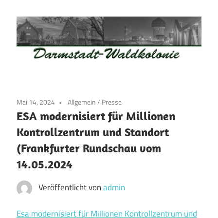
Zum
Inhalt
springen
Waldkolonie
Waldkolonie
–
Die
Darmstadt
Mai 14, 2024
Allgemein
/
Presse
Altstadt
ESA modernisiert für Millionen
der
Kontrollzentrum und Standort
Weststadt
(Frankfurter Rundschau vom
–
Darmstadt
14.05.2024
Veröffentlicht von
admin
Esa modernisiert für Millionen Kontrollzentrum und