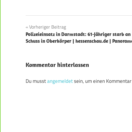
Beitragsnavigation
Vorheriger Beitrag
Polizeieinsatz in Darmstadt: 61-Jähriger starb an
Schuss in Oberkörper | hessenschau.de | Panoram
Kommentar hinterlassen
Du musst
angemeldet
sein, um einen Kommentar