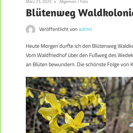
März 23, 2025
Allgemein
/
Foto
der
Blütenweg Waldkoloni
Weststadt
–
Darmstadt
Veröffentlicht von
admin
Heute Morgen durfte ich den Blütenweg Waldko
Vom Waldfriedhof über den Fußweg des Wedeki
an Blüten bewundern. Die schönste Folge von 