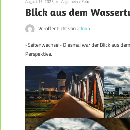
August 13, 2023
Allgemein
/
Foto
der
Blick aus dem Wasser
Weststadt
–
Darmstadt
Veröffentlicht von
admin
-Seitenwechsel- Diesmal war der Blick aus dem
Perspektive.