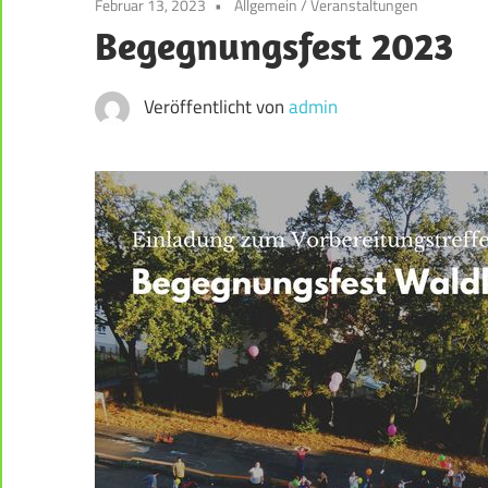
Februar 13, 2023
Allgemein
/
Veranstaltungen
der
Begegnungsfest 2023
Weststadt
–
Darmstadt
Veröffentlicht von
admin