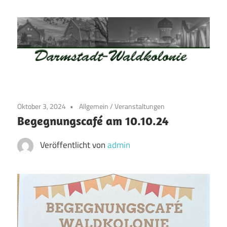
Zum
Inhalt
springen
Waldkolonie
Waldkolonie
–
Die
Darmstadt
Oktober 3, 2024
Allgemein
/
Veranstaltungen
Altstadt
Begegnungscafé am 10.10.24
der
Weststadt
Veröffentlicht von
admin
–
Darmstadt