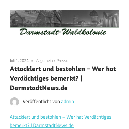
Zum
Inhalt
springen
Waldkolonie
Waldkolonie
–
Die
Darmstadt
Juli 1, 2024
Allgemein
/
Presse
Altstadt
Attackiert und bestohlen – Wer hat
der
Verdächtiges bemerkt? |
Weststadt
DarmstadtNews.de
–
Darmstadt
Veröffentlicht von
admin
Attackiert und bestohlen – Wer hat Verdächtiges
bemerkt? | DarmstadtNews.de