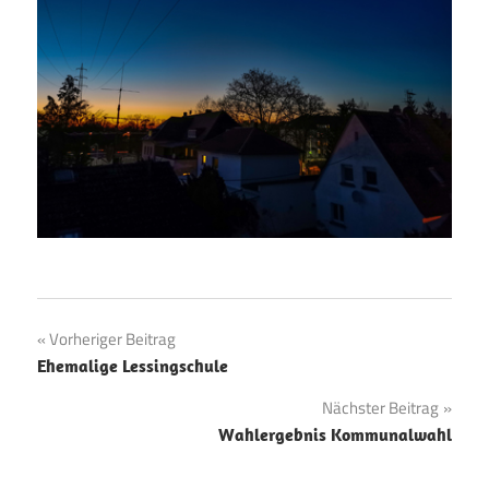
Beitragsnavigation
Vorheriger Beitrag
Ehemalige Lessingschule
Nächster Beitrag
Wahlergebnis Kommunalwahl