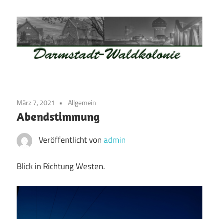
Zum
Inhalt
springen
Waldkolonie
Waldkolonie
–
Die
Darmstadt
März 7, 2021
Allgemein
Altstadt
Abendstimmung
der
Weststadt
Veröffentlicht von
admin
–
Darmstadt
Blick in Richtung Westen.