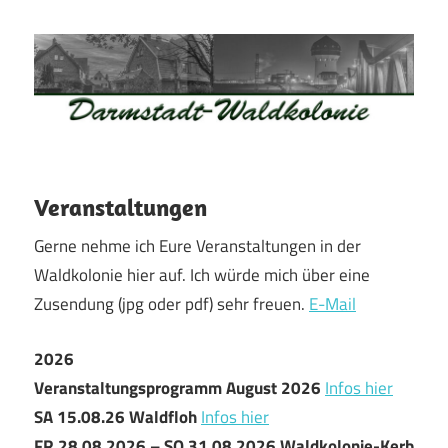
Zum
Inhalt
springen
Waldkolonie
Waldkolonie
–
Die
Darmstadt
Veranstaltungen
Altstadt
Gerne nehme ich Eure Veranstaltungen in der
der
Waldkolonie hier auf. Ich würde mich über eine
Weststadt
Zusendung (jpg oder pdf) sehr freuen.
E-Mail
–
Darmstadt
2026
Veranstaltungsprogramm August 2026
Infos hier
SA 15.08.26 Waldfloh
Infos hier
FR 28.08.2026 – SO 31.08.2026 Waldkolonie-Kerb