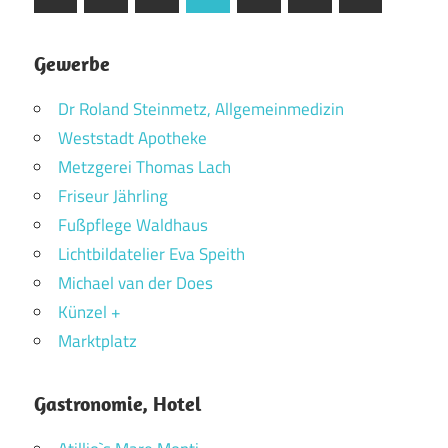
Beiträge
Beiträge
der
Beiträge
Gewerbe
Dr Roland Steinmetz, Allgemeinmedizin
Weststadt Apotheke
Metzgerei Thomas Lach
Friseur Jährling
Fußpflege Waldhaus
Lichtbildatelier Eva Speith
Michael van der Does
Künzel +
Marktplatz
Gastronomie, Hotel