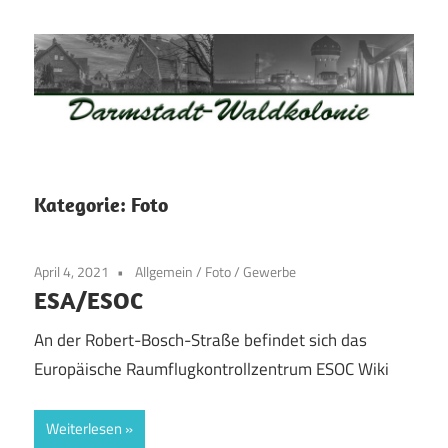
Zum
Inhalt
springen
Waldkolonie
Waldkolonie
–
Die
Darmstadt
Kategorie:
Foto
Altstadt
der
April 4, 2021
Allgemein
/
Foto
/
Gewerbe
Weststadt
ESA/ESOC
–
Darmstadt
An der Robert-Bosch-Straße befindet sich das
Europäische Raumflugkontrollzentrum ESOC Wiki
Weiterlesen