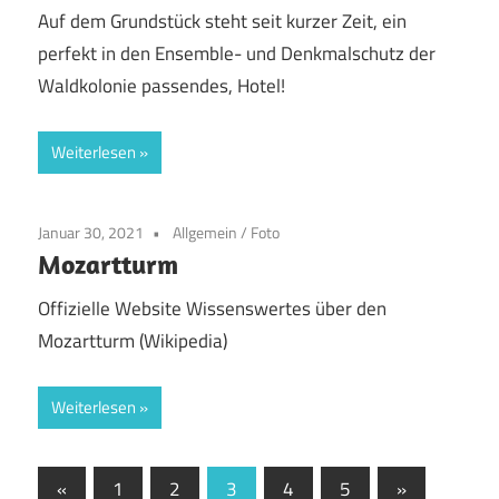
Auf dem Grundstück steht seit kurzer Zeit, ein
perfekt in den Ensemble- und Denkmalschutz der
Waldkolonie passendes, Hotel!
Weiterlesen
Januar 30, 2021
Allgemein
/
Foto
Mozartturm
Offizielle Website Wissenswertes über den
Mozartturm (Wikipedia)
Weiterlesen
Seitennummerierung
Vorherige
Nächste
«
1
2
3
4
5
»