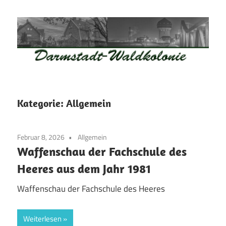
Zum
Inhalt
springen
Waldkolonie
Waldkolonie
–
Die
Darmstadt
Kategorie:
Allgemein
Altstadt
der
Februar 8, 2026
Allgemein
Weststadt
Waffenschau der Fachschule des
–
Heeres aus dem Jahr 1981
Darmstadt
Waffenschau der Fachschule des Heeres
Weiterlesen