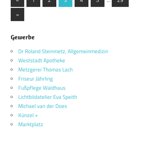
«
1
2
3
4
5
…
29
Beiträge
der
Nächste
»
Beiträge
Beiträge
Gewerbe
Dr Roland Steinmetz, Allgemeinmedizin
Weststadt Apotheke
Metzgerei Thomas Lach
Friseur Jährling
Fußpflege Waldhaus
Lichtbildatelier Eva Speith
Michael van der Does
Künzel +
Marktplatz