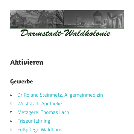
Zum
Inhalt
springen
Waldkolonie
Waldkolonie
–
Die
Darmstadt
Aktivieren
Altstadt
der
Gewerbe
Weststadt
–
Dr Roland Steinmetz, Allgemeinmedizin
Darmstadt
Weststadt Apotheke
Metzgerei Thomas Lach
Friseur Jährling
Fußpflege Waldhaus